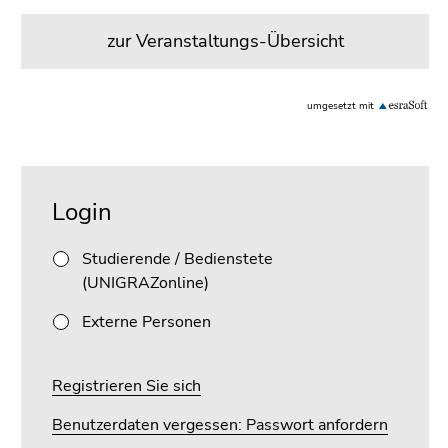
4)
Zu
zur Veranstaltungs-Übersicht
den
Zusatzinformationen
(Zugriffstaste
umgesetzt mit
5)
Zu
den
Beginn
Ende
Seiteneinstellungen
des
dieses
Login
(Benutzer/Sprache)
Seitenbereichs:
Seitenbereichs.
(Zugriffstaste
Unternavigation:
Zur
Studierende / Bedienstete
8)
Übersicht
(UNIGRAZonline)
Zur
der
Suche
Seitenbereiche
Externe Personen
(Zugriffstaste
9)
Registrieren Sie sich
Ende
Benutzerdaten vergessen: Passwort anfordern
dieses