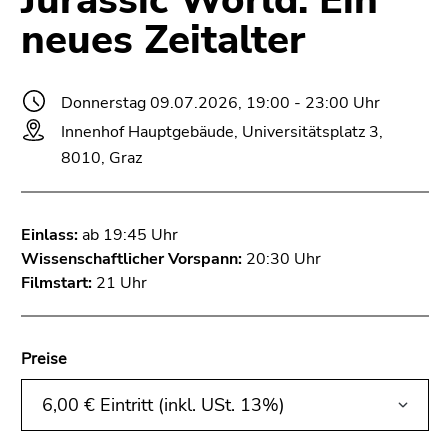
Jurassic World: Ein
bestätigen
neues Zeitalter
Sie diesen
Link.
Beginn
Zum
Donnerstag 09.07.2026, 19:00 - 23:00 Uhr
des
Inhalt
Innenhof Hauptgebäude, Universitätsplatz 3,
Seitenbereichs:
(Zugriffstaste
8010, Graz
Seitenbereiche:
1)
Zur
Positionsanzeige
Einlass:
ab 19:45 Uhr
(Zugriffstaste
Wissenschaftlicher Vorspann:
20:30 Uhr
2)
Filmstart:
21 Uhr
Zur
Hauptnavigation
(Zugriffstaste
Preise
3)
Zur
Unternavigation
(Zugriffstaste