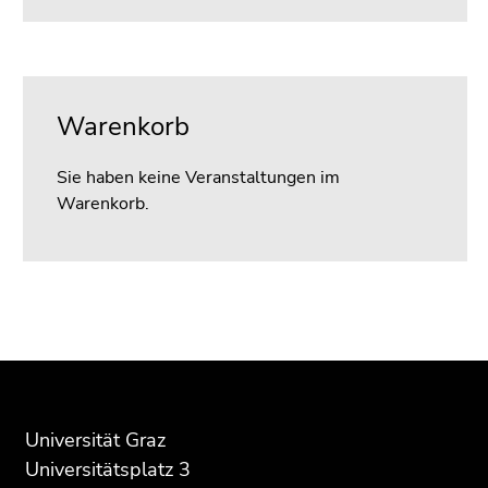
Seitenbereichs.
Zur
Übersicht
der
Seitenbereiche
Warenkorb
Sie haben keine Veranstaltungen im
Warenkorb.
Beginn
Ende
Ende
des
dieses
dieses
Seitenbereichs:
Seitenbereichs.
Seitenbereichs.
Zusatzinformationen:
Zur
Zur
Übersicht
Übersicht
Universität Graz
der
der
Universitätsplatz 3
Seitenbereiche
Seitenbereiche