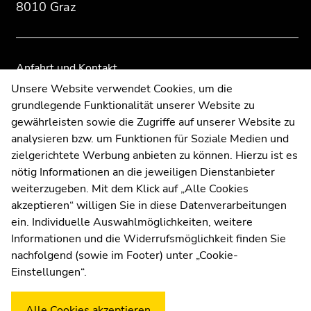
8010 Graz
Anfahrt und Kontakt
Kommunikation und Öffentlichkeitsarbeit
Unsere Website verwendet Cookies, um die
grundlegende Funktionalität unserer Website zu
Moodle
gewährleisten sowie die Zugriffe auf unserer Website zu
UNIGRAZonline
analysieren bzw. um Funktionen für Soziale Medien und
Impressum
zielgerichtete Werbung anbieten zu können. Hierzu ist es
Datenschutzerklärung
nötig Informationen an die jeweiligen Dienstanbieter
Cookie-Einstellungen
weiterzugeben. Mit dem Klick auf „Alle Cookies
Barrierefreiheitserklärung
akzeptieren“ willigen Sie in diese Datenverarbeitungen
ein. Individuelle Auswahlmöglichkeiten, weitere
Informationen und die Widerrufsmöglichkeit finden Sie
nachfolgend (sowie im Footer) unter „Cookie-
Wetterstation
Uni Graz
Einstellungen“.
Alle Cookies akzeptieren