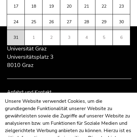
Seitenbereichs:
Seitenbereichs.
Seitenbereichs.
(Zugriffstaste
17
18
19
20
21
22
23
Zusatzinformationen:
Zur
Zur
5)
Übersicht
Übersicht
Zu
24
25
26
27
28
29
30
der
der
den
Seitenbereiche
Seitenbereiche
Seiteneinstellungen
31
1
2
3
4
5
6
(Benutzer/Sprache)
(Zugriffstaste
Universität Graz
8)
Universitätsplatz 3
Zur
8010 Graz
Suche
(Zugriffstaste
9)
Anfahrt und Kontakt
Ende
Kommunikation und Öffentlichkeitsarbeit
Unsere Website verwendet Cookies, um die
dieses
grundlegende Funktionalität unserer Website zu
Moodle
Seitenbereichs.
gewährleisten sowie die Zugriffe auf unserer Website zu
Zur
UNIGRAZonline
analysieren bzw. um Funktionen für Soziale Medien und
Übersicht
Impressum
zielgerichtete Werbung anbieten zu können. Hierzu ist es
der
Datenschutzerklärung